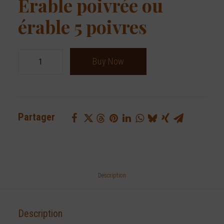
Érable poivrée ou
érable 5 poivres
quantité
Buy Now
de
Érable
poivrée
ou
Partager
érable
5
poivres
Description
Description