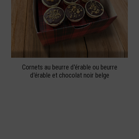
C
BUY NOW
Cornets au beurre d'érable ou beurre
pr
d'érable et chocolat noir belge
a
pl
va
L
op
pe
êt
ch
su