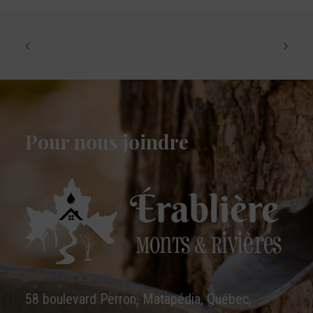
la
p
du
pr
Pour nous joindre
58 boulevard Perron, Matapédia, Québec,