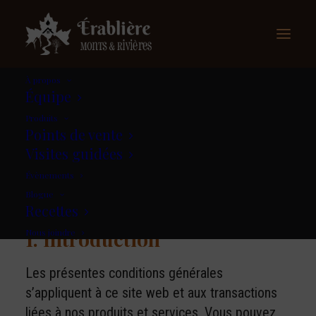
À propos
Équipe
Produits
Conditions générales
Points de vente
Visites guidées
Évènements
Les conditions générales ont été mises à jour
Blogue
pour la dernière fois le 22 décembre 2023
Recettes
1. Introduction
Nous joindre
Les présentes conditions générales
s’appliquent à ce site web et aux transactions
liées à nos produits et services. Vous pouvez