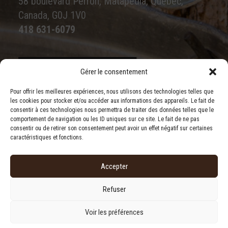
58 boulevard Perron, Matapédia, Québec,
Canada, G0J 1V0
418 631-6079
Gérer le consentement
Écrivez-nous
Pour offrir les meilleures expériences, nous utilisons des technologies telles que
les cookies pour stocker et/ou accéder aux informations des appareils. Le fait de
consentir à ces technologies nous permettra de traiter des données telles que le
comportement de navigation ou les ID uniques sur ce site. Le fait de ne pas
consentir ou de retirer son consentement peut avoir un effet négatif sur certaines
caractéristiques et fonctions.
Accepter
Refuser
Conditions générales
|
Déclaration de confidentialité
|
Politique de cookies
Voir les préférences
© 2023 Érablière Monts & Rivières. | Tous droits réservés.