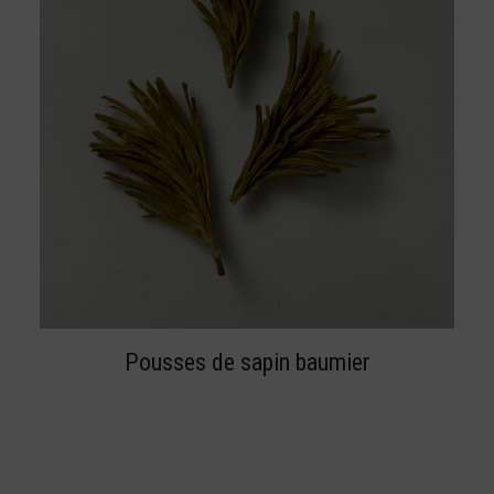
BUY NOW
Pousses de sapin baumier