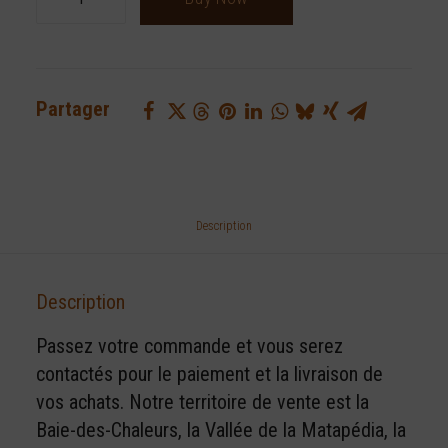
de
Beurre
d'érable
biologique
Partager
300
g
Description
Description
Passez votre commande et vous serez
contactés pour le paiement et la livraison de
vos achats. Notre territoire de vente est la
Baie-des-Chaleurs, la Vallée de la Matapédia, la