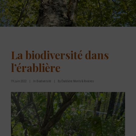
La biodiversité dans
l’érablière
19 juin 2022
|
In
Biodiversité
|
By
Érablière Monts & Rivières