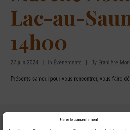
Lac-au-Saum
14h00
27 juin 2024
|
In
Évènements
|
By
Érablière Mon
Présents samedi pour vous rencontrer, vous faire dég
Précédent
Gérer le consentement