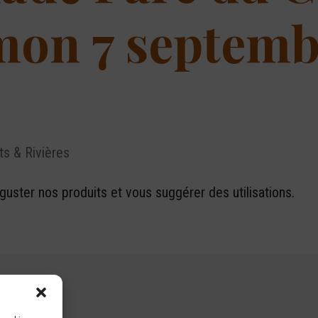
on 7 septemb
ts & Rivières
uster nos produits et vous suggérer des utilisations.