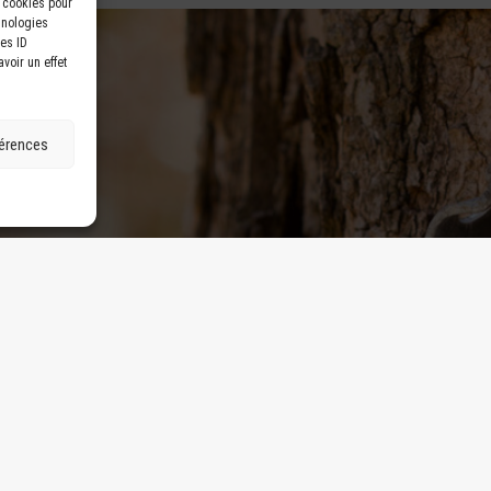
s cookies pour
hnologies
es ID
voir un effet
férences
0J 1V0