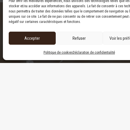
Pour offrir les meilleures expériences, nous utilisons des technologies telles que le
stocker et/ou accéder aux informations des appareils. Le fait de consentir à ces tec
nous permettra de traiter des données telles que le comportement de navigation ou l
uniques sur ce site. Le fait de ne pas consentir ou de retirer son consentement peut a
négatif sur certaines caractéristiques et fonctions.
Pour nous joindre
Accepter
Refuser
Voir les pré
Politique de cookies
Déclaration de confidentialité
58 boulevard Perron, Matapédia, Québec, Canada, G
418 631-6079