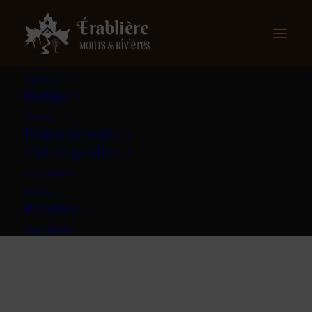
À propos
Équipe
Produits
Points de vente
Visites guidées
Évènements
Blogue
Recettes
Nous joindre