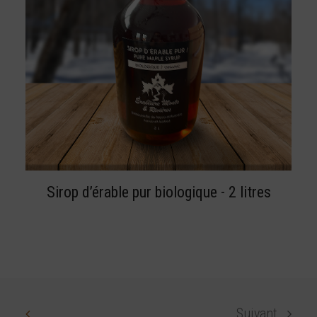
BUY NOW
Sirop d’érable pur biologique - 2 litres
Suivant