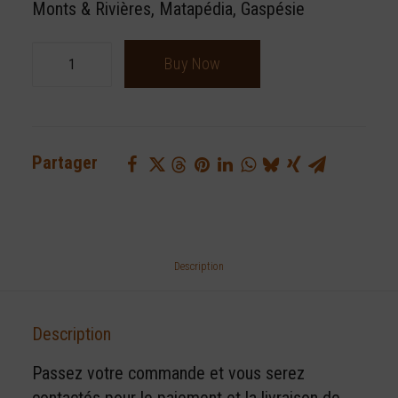
Monts & Rivières, Matapédia, Gaspésie
quantité
Buy Now
de
Sirop
d’érable
pur
Partager
biologique
-
3,78
litres
Description
Description
Passez votre commande et vous serez